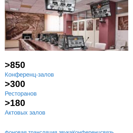
>850
Конференц-залов
>300
Ресторанов
>180
Актовых залов
Фоновая трансляция звука
Конференцсвязь