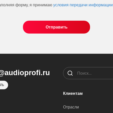
аполняя форму, я принимаю
условия передачи информации
@audioprofi.ru
ТЬ
Клиентам
Отрасли