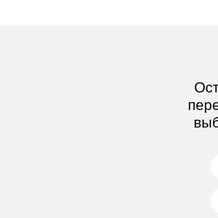
Ост
пере
выб