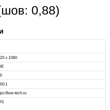
шов: 0,88)
и
20 x 1080
OE
0
00:1
tps://boe-tech.ru
DS