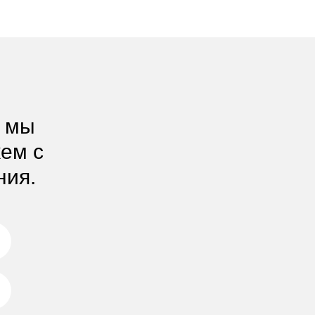
, мы
жем с
ния.