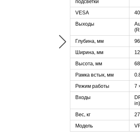
подсветки
VESA
40
Выходы
Au
(R
Глубина, мм
96
Ширина, мм
12
Высота, мм
68
Рамка встык, мм
0.
Режим работы
7 
Входы
DP
in
Вес, кг
27
Модель
V