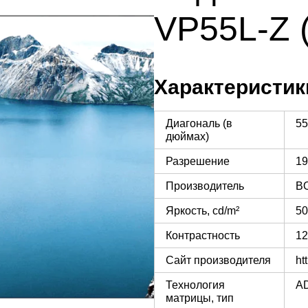
VP55L-Z (
Характеристик
Диагональ (в
55
дюймах)
Разрешение
19
Производитель
B
Яркость, cd/m²
50
Контрастность
12
Сайт производителя
ht
Технология
A
матрицы, тип