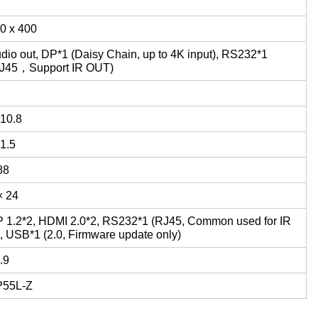
0 x 400
dio out, DP*1 (Daisy Chain, up to 4K input), RS232*1
J45，Support IR OUT)
10.8
1.5
88
× 24
 1.2*2, HDMI 2.0*2, RS232*1 (RJ45, Common used for IR
), USB*1 (2.0, Firmware update only)
.9
P55L-Z