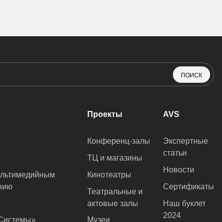
ПОИСК
Проекты
AVS
Конференц-залы
Экспертные
статьи
ТЦ и магазины
Новости
ультимедийным
Кинотеатры
нию
Сертификаты
Театральные и
актовые залы
Наш буклет
2024
оСистемы»
Музеи