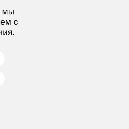
, мы
жем с
ния.