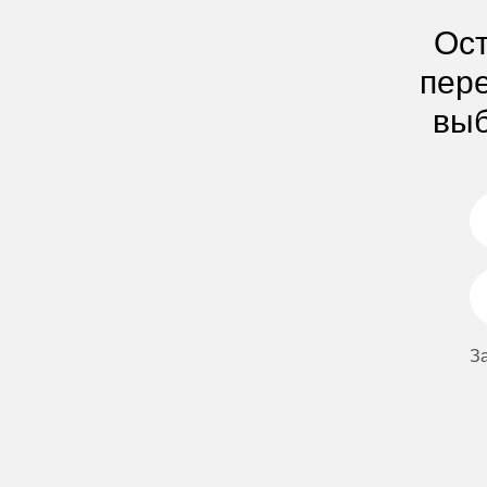
Ост
пере
выб
З