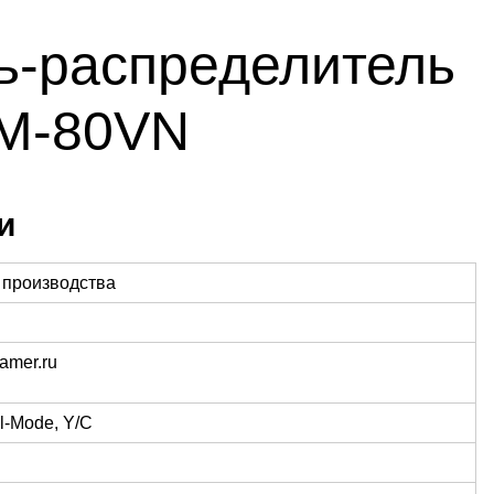
ь-распределитель
VM-80VN
и
 производства
ramer.ru
l-Mode, Y/C