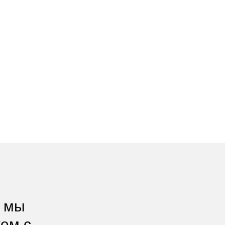
, мы
жем с