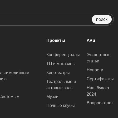
ПОИСК
Проекты
AVS
Конференц-залы
Экспертные
статьи
ТЦ и магазины
Новости
ультимедийным
Кинотеатры
нию
Сертификаты
Театральные и
актовые залы
Наш буклет
2024
оСистемы»
Музеи
Вопрос-ответ
Ночные клубы