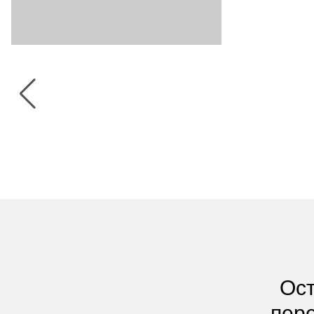
Ост
пере