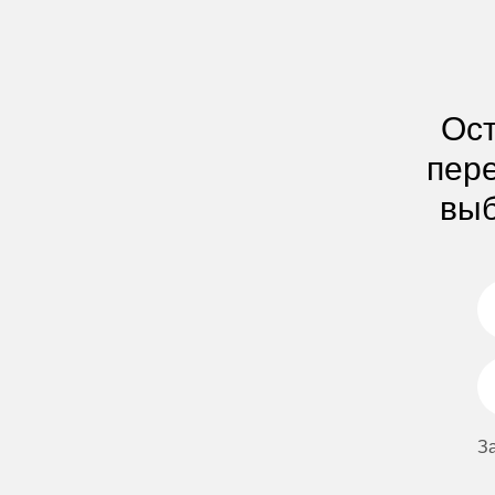
Ост
пере
выб
З