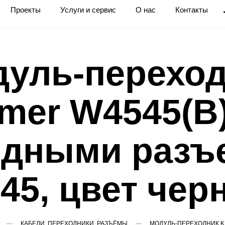
Проекты
Услуги и сервис
О нас
Контакты
уль-перехо
mer W4545(B)
одными разъ
45, цвет че
КАБЕЛИ, ПЕРЕХОДНИКИ, РАЗЪЁМЫ
МОДУЛЬ-ПЕРЕХОДНИК KR