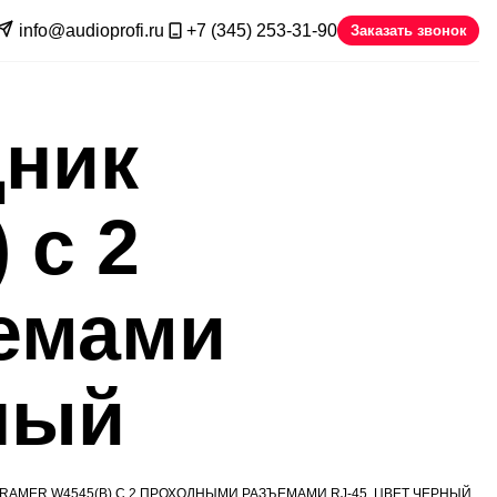
info@audioprofi.ru
+7 (345) 253-31-90
Заказать звонок
дник
 с 2
емами
рный
AMER W4545(B) С 2 ПРОХОДНЫМИ РАЗЪЕМАМИ RJ-45, ЦВЕТ ЧЕРНЫЙ