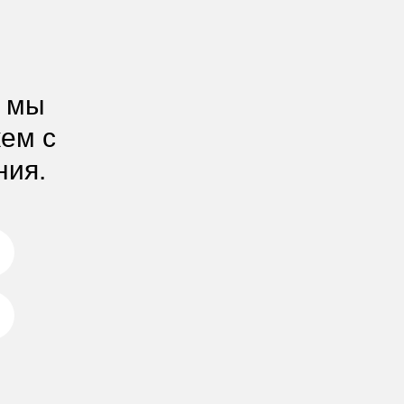
, мы
жем с
ния.