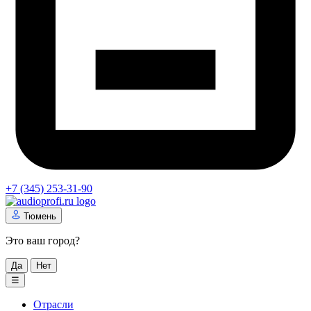
+7 (345) 253-31-90
Тюмень
Это ваш город?
Да
Нет
☰
Отрасли